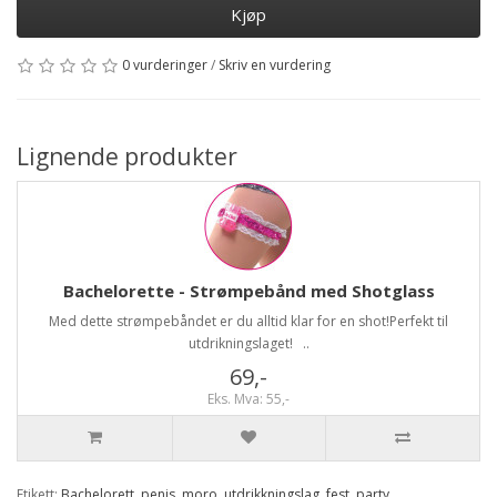
Kjøp
0 vurderinger
/
Skriv en vurdering
Lignende produkter
Bachelorette - Strømpebånd med Shotglass
Med dette strømpebåndet er du alltid klar for en shot!Perfekt til
utdrikningslaget! ..
69,-
Eks. Mva: 55,-
Etikett:
Bachelorett
,
penis
,
moro
,
utdrikkningslag
,
fest
,
party