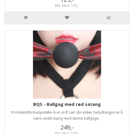
Eks. Mva: 103,-
BQS - Ballgag med rød sateng
ProduktinformasjonIkke si et ord! Lær din elsker betydningen av å
være underdanig med denne ballgage..
249,-
Eks. Mva: 199,-