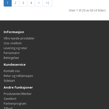
1
2
3
4
>
>|
Viser 1 til 20 av 63 (4 Sider)
Informasjon
Våre nyeste produkter
Oss i mellom
Levering og retur
Personvern
Betingelser
Kundeservice
Kontakt oss
Retur og reklamasjon
Sidekart
Andre funksjoner
Produsenter/Merker
Gavekort
Partnerprogram
Tilbud